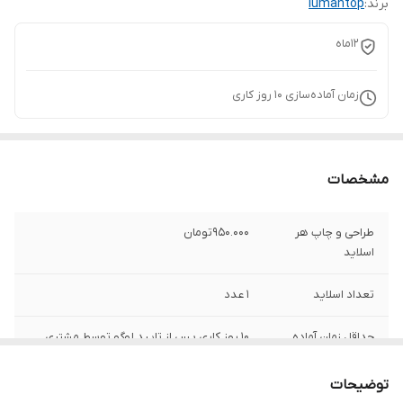
برند:
lumantop
12ماه
زمان آماده‌سازی
10
روز کاری
مشخصات
طراحی و چاپ هر
950.000تومان
اسلاید
تعداد اسلاید
1 عدد
حداقل زمان آماده
10 روز کاری پس از تایید لوگو توسط مشتری
سازی
توضیحات
فاصله نصب
تا 15 متر به شرط تاریک بودن محل نمایش