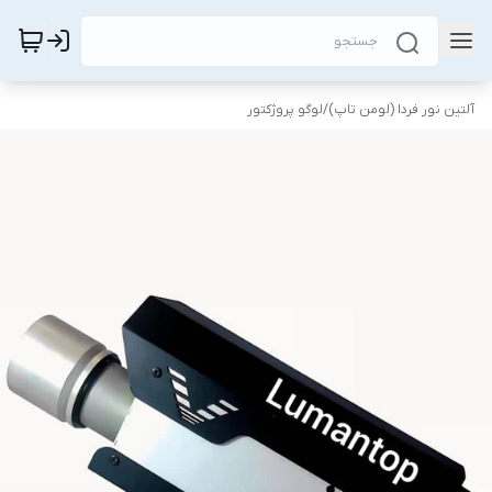
آلتین نور فردا (لومن تاپ)
/
لوگو پروژکتور