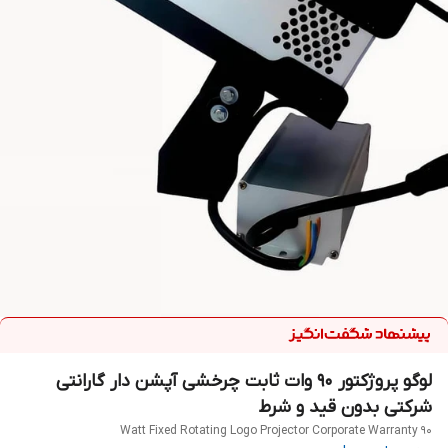
لوگو پروژکتور 90 وات ثابت چرخشی آپشن دار گارانتی
شرکتی بدون قید و شرط
90 Watt Fixed Rotating Logo Projector Corporate Warranty