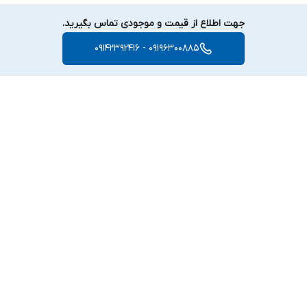
جهت اطلاع از قیمت و موجودی تماس بگیرید.
09196300885 - 09142392416
برگشت به بالا
ارسال ویژه
پشتیبانی ۲۴ ساعته