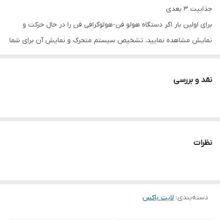
جذابیت ۳ بعدی
برای اولین بار اگر دستگاه هولو فن-هولوگرافی فن را در حال حرکت و
نمایش مشاهده نمایید، تشخیص سیستم متحرک و نمایش آن برای شما
غیر ممکن خواهد بود چون کاملا از لحاظ بسری جذابیت ۳ بعدی بودن
تصویر و مشخص نبودن دستگاه پخش را شما حس خواهید کرد.
نقد و بررسی
اطلاعات فنی و تکنیکی این دستگاه ابتدا باید بر روی ال ای دی(LED)
هایی که بر روی پره های دستگاه قرار گرفته تحلیل و بررسی کرد، یعنی
هولو فن وقتی روشن می شود و اطلاعات تصویر به صورت وای فای از
یک سیستم کامپیوتری یا گوشی همراه بر روی آن بارگزاری می شود، پس
نظرات
از بارگزاری شروع به چرخش مانند پنکه کرده (البته بادی تولید نمی
شود) و پس از چند ثانیه که نسبت دور آن بر ثانیه به مقدار معین شد
تصویر به صورت ۳ بعدی تشکیل و نمایش داده می شود.
دسته‌بندی
:
لایت باکس
جذابیت ۳ بعدی