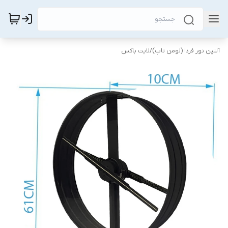
آلتین نور فردا (لومن تاپ)
/
لایت باکس