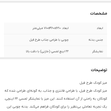
مشخصات
ابعاد
ابعاد: 710x460x620 میلی‌متر
جنس بدنه
چوبی با طراحی جذاب طرح فیل
نمایشگر
22 اینچ لمسی (خازنی) با دقت بالا
سیستم عامل
اندروید 13
توضیحات
پورت ها
USB 2.0، LAN، HDMI، دکمه روشن/خاموش
میز کودک طرح فیل
رنگ
رنگ بدنه مطابق با سلیقه مشتری
میز کودک طرح فیل، با طراحی فانتزی و جذاب، به گونه‌ای طراحی شده که
گارانتی
12 ماه
کودکان به راحتی از آن استفاده کنند. این میز با نمایشگر لمسی 22 اینچی،
یک تجربه تعاملی بی‌نظیر را برای کودکان فراهم می‌کند. بدنه چوبی این