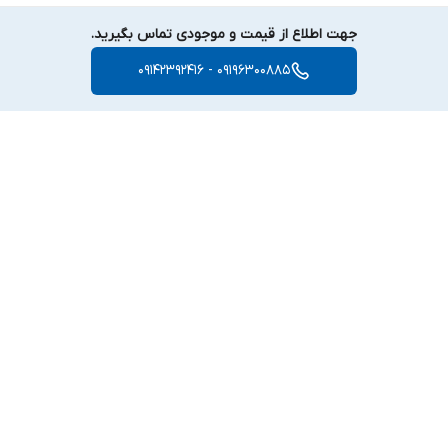
جهت اطلاع از قیمت و موجودی تماس بگیرید.
09196300885 - 09142392416
برگشت به بالا
ارسال ویژه
پشتیبانی ۲۴ ساعته