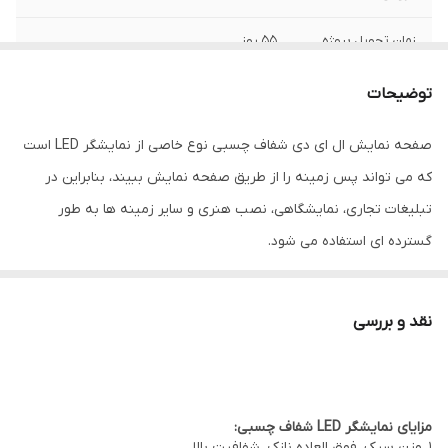
زمان تحویل پروژه
55 روز
مدل محصول
STC-6 نقطه-100
توضیحات
رزولیشن
نقطه/㎡）: 100 نقطه)
صفحه نمایش ال ای دی شفاف چسبی نوع خاصی از نمایشگر LED است
که می تواند پس زمینه را از طریق صفحه نمایش ببیند، بنابراین در
روشنایی
(cd/㎡): 1500nits
تبلیغات تجاری، نمایشگاهی، نصب هنری و سایر زمینه ها به طور
حداکثر اندازه ماژول
0.4x11.6mm
گسترده ای استفاده می شود.
متفاوت از نمایشگر LED سنتی معمولی، صفحه نمایش LED شفاف
طول عمر لامپ
100000 ساعت
چسب دارای ویژگی های شفافیت، فوق العاده نازک، زاویه دید گسترده،
نقد و بررسی
روشنایی بالا، رنگ خیره کننده و غیره است. صفحه نمایش بسیار نازک به
نازکی یک رگه است و تجربه دید استریوسکوپی غیرمنتظره ای را به
ارمغان می آورد.
مزایای نمایشگر LED شفاف چسبی:
1. وزن سبک، فوق العاده نازک، شفافیت بالا.