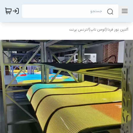
آلتین نور فردا (لومن تاپ)
/
ترنس پرنت