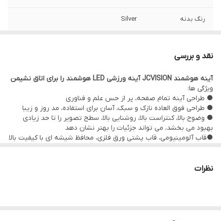
رنگ بدنه
Silver
سایز
42 Inch
نقد و بررسی
تاچ
10 Touch Points
آینه هوشمند JCVISION آینه ورزشی LED هوشمند را برای اتاق نشیمن
ویژگی ها:
حافظه و رم
2GB+16GB
● طراحی آینه تمام صفحه، پر از حس علم و فناوری
● طراحی فوق العاده نازک و سبک، آسان برای استفاده، مد روز و زیبا
سیستم عامل
Android 7.1
● وضوح بالا، کنتراست بالا، روشنایی بالا، سطح تصویر را تا حد زیادی
بهبود می بخشد، می تواند جزئیات را بهتر نشان دهد
شبکه
WIFI
●قاب آلومینیومی، قاب پشتی ورق فلزی، محافظ شیشه ای با کیفیت بالا
● پشتیبانی از سوئیچ زمان، متوجه نظارت 24 ساعته بدون مراقبت
●با صفحه نمایش LCD حرفه ای، تصویر ویدئویی روشن تر و حس
رزولیشن
1920x1080
استریو قوی تر است
نظرات
● رنگ 8bit-16.7m، تصویر طبیعی تر، ظریف تر است، تصویر واقعا بدون
RK3288
CPU
دم است
●عمر بسیار طولانی، 7 * 24 ساعت کار بدون وقفه، تا 50000-60000 ساعت
گارانتی
12 ماه
● از تراشه اصلی اندروید استفاده می کند، دارای توانایی پردازش ویدیو
قوی است و با اکثر فرمت های ویدیویی و توانایی رمزگشایی سازگار است.