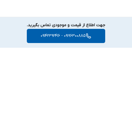
جهت اطلاع از قیمت و موجودی تماس بگیرید.
09196300885 - 09142392416
برگشت به بالا