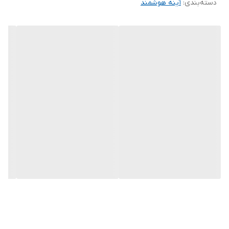
دسته‌بندی
:
آینه هوشمند
● رمزگشایی فوق العاده از mpg، MPG-1 / 4، avi، MP4، TS، MKV،
RMVB، MP3، wma، JPEG، BMP و بسیاری از فرمت های تصویر و
ویدیو پشتیبانی می کند.
●تقویت کننده صوتی دیجیتال قدرتمند، رمزگشایی صوتی با وفاداری
بالا، بلندگوی قدرتمند 2x 5W با وفاداری بالا، صدای چند رسانه ای را کاملا
بازیابی می کند