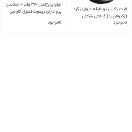
لوگو پروژکتور 320 وات 6 اسلایدی
لایت باکس دو طرفه دیواری گرد
پرو دارای ریموت کنترل گارانتی
(وکیوم پرو) گارانتی شرکتی
شرکتی بدون قید و شرط
ناموجود
ناموجود
مناسب برای رستوران و کافی
شاپ و مراکز خرید