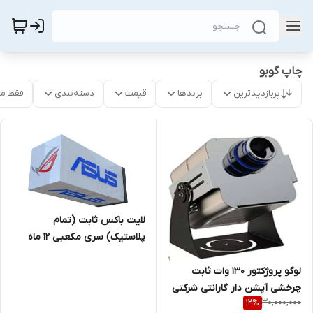
چاپ گوبو
پربازدیدترین
برندها
قیمت
دسته‌بندی
فقط م
لایت باکس ثابت (تمام
پلاستیک) سری مکعبی 12 ماه
گارانتی شرکتی مناسب برای
رستوران و کافی شاپ و مراکز
لوگو پروژکتور 130 وات ثابت
خرید
چرخشی آپشن دار گارانتی شرکتی
30,000,000
12
%
بدون قید و شرط