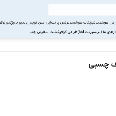
زش هوشمند
تبلیغات هوشمند
ترنس پرنت
لیزر متن نویس
ویدیو پروژکتور
لوگو
رهای ما (ترنسپرنت led)
طراحی گرافیگ
ثبت سفارش چاپ