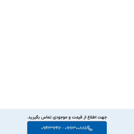
جهت اطلاع از قیمت و موجودی تماس بگیرید.
09196300885 - 09142392416