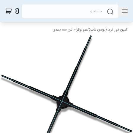
آلتین نور فردا (لومن تاپ)
/
هولوگرام فن سه بعدی