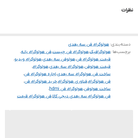
یک سیستم کامپیوتری یا گوشی همراه بر روی آن بارگزاری می شود، پس
نظرات
از بارگزاری شروع به چرخش مانند پنکه کرده (البته بادی تولید نمی
شود) و پس از چند ثانیه که نسبت دور آن بر ثانیه به مقدار معین شد
تصویر به صورت ۳ بعدی تشکیل و نمایش داده می شود.
دسته‌بندی
:
هولوگرام فن سه بعدی
برچسب‌ها :
هولوگرافیک
،
هولوگرام فن چیست
،
فن هولوگرام بانه
،
جذابیت ۳ بعدی
قیمت هولوگرام فن
،
هولوفن سه بعدی
،
هولوگرام ویدیو
،
برای اولین بار اگر دستگاه هولو فن-هولوگرافی فن را در حال حرکت و
قیمت هولوفن
،
هولوگرام سه بعدی
،
هولوگرام
،
ساخت فن هولوگرام سه بعدی
،
اجاره هولوگرام فن
،
نمایش مشاهده نمایید، تشخیص سیستم متحرک و نمایش آن برای شما
فن هولوگرام
،
فناوری هولوگرام
،
خرید هولوگرام فن
،
غیر ممکن خواهد بود چون کاملا از لحاظ بسری جذابیت ۳ بعدی بودن
ساخت هولوفن
،
هولوگرام فن hdmi
،
تصویر و مشخص نبودن دستگاه پخش را شما حس خواهید کرد.
فن هولوگرام سه بعدی دیجی کالا
،
فن هولوگرام قیمت
ابعاد دستگاه هولو فن
این محصول در سایز های مختلفی در دنیا تولید شده و حدود ابعاد قطر
دایره تصویر ما در حال چرخش محاسبه می شود که از ۱۲ سانتیمتر تا ۱۰۰