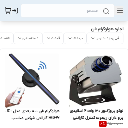
اجاره هولوگرام فن
پربازدیدترین
برندها
قیمت
دسته‌بندی
فقط م
لوگو پروژکتور 130 وات 4 اسلایدی
هولوگرام فن سه بعدی مدل JC-
پرو دارای ریموت کنترل گارانتی
HGF42 گارانتی شرکتی مناسب
35,000,000
8
%
شرکتی بدون قید و شرط
برای رستوران و کافی شاپ و مراکز