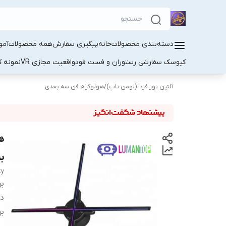
دسته‌بندی محصولات
خانه
پیگیری سفارش
همه محصولات
آمو
کیوسک سفارشی رستوران و فست فود
واقعیت مجازی VR
نمونه کا
آلتین نور فردا (لومن تاپ)
/
هولوگرام فن سه بعدی
ب
ty
بر
دس
بر