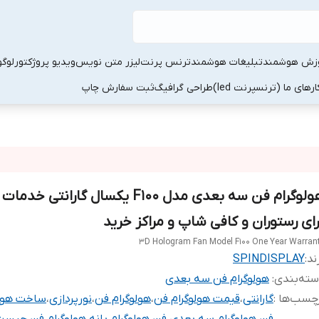
زش هوشمند
تبلیغات هوشمند
ترنس پرنت
لیزر متن نویس
ویدیو پروژکتور
لوگو
رهای ما (ترنسپرنت led)
طراحی گرافیگ
ثبت سفارش چاپ
هولوگرام فن سه بعدی مدل F100 یکسال گارانت
رای رستوران و کافی شاپ و مراکز خرید
3D Hologram Fan Model F100 One Year Warran
ند:
SPINDISPLAY
ته‌بندی
:
هولوگرام فن سه بعدی
چسب‌ها :
گارانتی
،
قیمت هولوگرام فن
،
هولوگرام فن
،
نورپردازی
،
ساخت هول