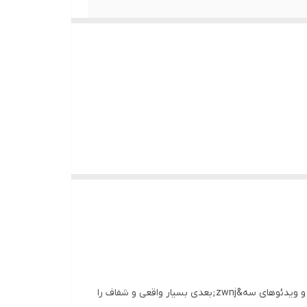
ان اهمیت ویژه‌ای دارد.
تبدیل کرده است.
<p>فن هولوگرام قطر 100 سانتی&zwnj;متر، یکی از قدرتمندترین و بزرگ&zwnj;ترین نمایشگرهای هولوگرافیک موجود است که تصاویر و ویدئوهای سه&zwnj;بعدی بسیار واقعی و شفاف را
ا ارائه می‌دهد.