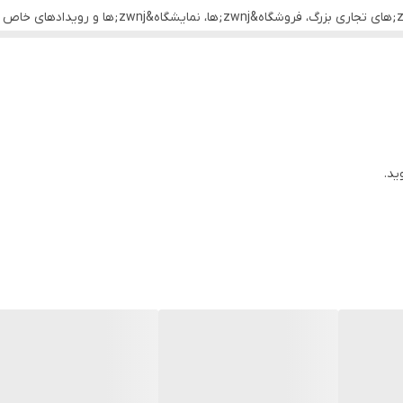
mp4.avi.rmvb.mkv.gif.jpg.png
یل یا نرم‌افزار را دارد، که به شما امکان می‌دهد محتوای نمایش داده شده را 
<p>&nbsp;این دستگاه ایده&zwnj;آل برای محیط&zwnj
نرم افزار اندروید-ios-ویندوز
ه مخاطبان خود هستند، فن هولوگرام 100 سانتی‌متری یک انتخاب ایده‌آل است.
<p>یکی از مزایای بز
ید.