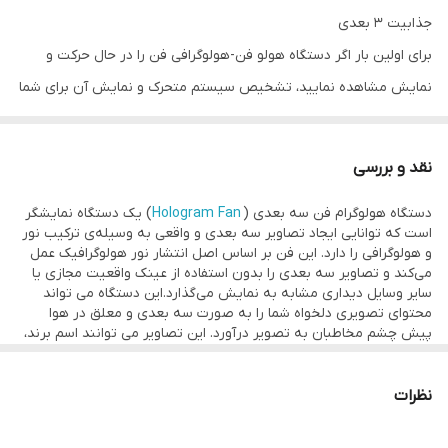
جذابیت ۳ بعدی
نوع استفاده
محیط باز و بسته
برای اولین بار اگر دستگاه هولو فن-هولوگرافی فن را در حال حرکت و
قابلیت
پخش همزمان دو تصویر
نمایش مشاهده نمایید، تشخیص سیستم متحرک و نمایش آن برای شما
غیر ممکن خواهد بود چون کاملا از لحاظ بسری جذابیت ۳ بعدی بودن
خدمات پس از
2 سال
فروش
تصویر و مشخص نبودن دستگاه پخش را شما حس خواهید کرد.
نقد و بررسی
اطلاعات فنی و تکنیکی این دستگاه ابتدا باید بر روی ال ای دی(LED)
کارکرد مفید
35000 ساعت تا ۵۰۰۰۰
دستگاه هولوگرام فن سه بعدی (
Hologram Fan
) یک دستگاه نمایشگر
هایی که بر روی پره های دستگاه قرار گرفته تحلیل و بررسی کرد، یعنی
است که توانایی ایجاد تصاویر سه بعدی و واقعی به وسیله‌ی ترکیب نور
فرمت‌های قابل
mp4.avi.rmvb.mkv.gif.jpg.png
هولو فن وقتی روشن می شود و اطلاعات تصویر به صورت وای فای از
و هولوگرافی را دارد. این فن بر اساس اصل انتشار نور هولوگرافیک عمل
پخش
می‌کند و تصاویر سه بعدی را بدون استفاده از عینک واقعیت مجازی یا
یک سیستم کامپیوتری یا گوشی همراه بر روی آن بارگزاری می شود، پس
سایر وسایل دیداری مشابه به نمایش می‌گذارد.این دستگاه می تواند
نرم افزار پشتیبانی
نرم افزار اندروید-ios-ویندوز
از بارگزاری شروع به چرخش مانند پنکه کرده (البته بادی تولید نمی
محتوای تصویری دلخواه شما را به صورت سه بعدی و معلق در هوا
پیش چشم مخاطبان به تصویر درآورد. این تصاویر می توانند اسم برند،
شود) و پس از چند ثانیه که نسبت دور آن بر ثانیه به مقدار معین شد
لوگوی کسب و کار، نمونه محصولات، متن های تبلیغاتی، جلوه های ویژه
و سایر تصاویر متحرک دلخواه باشند.
تصویر به صورت ۳ بعدی تشکیل و نمایش داده می شود.
نظرات
جذابیت ۳ بعدی