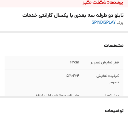
تابلو دو طرفه سه بعدی با یکسال گارانتی خدمات
برند:
SPINDISPLAY
مشخصات
قطر نمایش تصویر
42cm
کیفیت نمایش
234×512
تصویر
نوع اتصال
وای فای و حافظه داخلی 8GB
گارانتی
یکسال گارانتی خدمات
توضیحات
ابعاد قطر فریم
45 سانتی متر