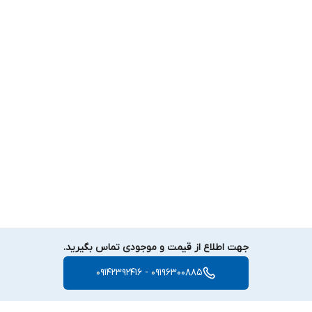
جهت اطلاع از قیمت و موجودی تماس بگیرید.
09196300885 - 09142392416